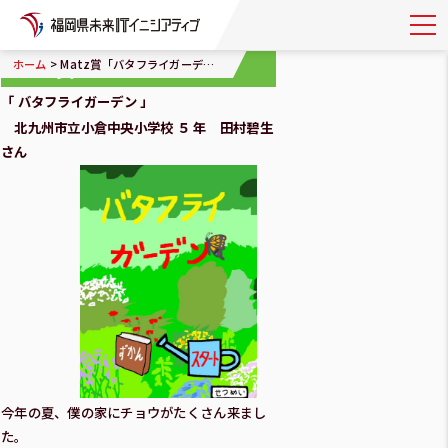
Matz賞
>
ホーム
Matz賞「バタフライガーデン」
「 バタフライガーデン 」
北九州市立小倉中央小学校 ５ 年 田村碧生
さん
今年の夏、僕の家にチョウがたくさん来まし
た。